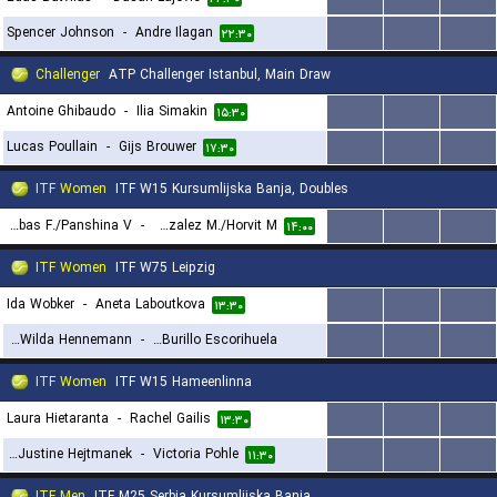
Spencer Johnson
-
Andre Ilagan
...
...
...
۲۲:۳۰
Challenger
ATP Challenger Istanbul, Main Draw
Antoine Ghibaudo
-
Ilia Simakin
...
...
...
۱۵:۳۰
Lucas Poullain
-
Gijs Brouwer
...
...
...
۱۷:۳۰
ITF Women
ITF W15 Kursumlijska Banja, Doubles
Dorofeeva-Rybas F./Panshina V.
-
Herazo Gonzalez M./Horvit M.
...
...
...
۱۴:۰۰
ITF Women
ITF W75 Leipzig
Ida Wobker
-
Aneta Laboutkova
...
...
...
۱۳:۳۰
Caijsa Wilda Hennemann
-
Irene Burillo Escorihuela
...
...
...
۱۴:۳۰
ITF Women
ITF W15 Hameenlinna
Laura Hietaranta
-
Rachel Gailis
...
...
...
۱۳:۳۰
Amelie Justine Hejtmanek
-
Victoria Pohle
...
...
...
۱۱:۳۰
ITF Men
ITF M25 Serbia Kursumlijska Banja