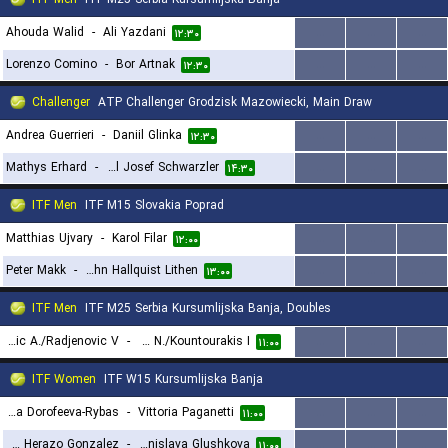
Ahouda Walid
-
Ali Yazdani
...
...
...
۱۲:۳۰
Lorenzo Comino
-
Bor Artnak
...
...
...
۱۲:۳۰
Challenger
ATP Challenger Grodzisk Mazowiecki, Main Draw
Andrea Guerrieri
-
Daniil Glinka
...
...
...
۱۲:۳۰
Mathys Erhard
-
Joel Josef Schwarzler
...
...
...
۱۴:۳۰
ITF Men
ITF M15 Slovakia Poprad
Matthias Ujvary
-
Karol Filar
...
...
...
۱۲:۰۰
Peter Makk
-
John Hallquist Lithen
...
...
...
۱۳:۰۰
ITF Men
ITF M25 Serbia Kursumlijska Banja, Doubles
Pisaric A./Radjenovic V.
-
Chatziavraam N./Kountourakis I.
...
...
...
۱۱:۰۰
ITF Women
ITF W15 Kursumlijska Banja
Felitsata Dorofeeva-Rybas
-
Vittoria Paganetti
...
...
...
۱۱:۰۰
Maria Fernanda Herazo Gonzalez
-
Denislava Glushkova
...
...
...
۱۱:۰۰