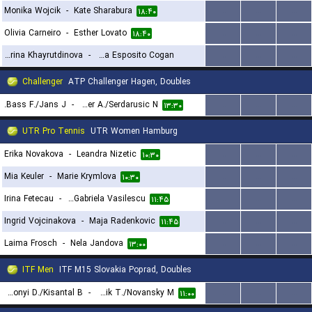
Monika Wojcik
-
Kate Sharabura
...
...
...
۱۸:۴۰
Olivia Carneiro
-
Esther Lovato
...
...
...
۱۸:۴۰
Ekaterina Khayrutdinova
-
Ava Esposito Cogan
...
...
...
۲۰:۳۰
Challenger
ATP Challenger Hagen, Doubles
Bass F./Jans J.
-
Kalender A./Serdarusic N.
...
...
...
۱۳:۳۰
UTR Pro Tennis
UTR Women Hamburg
Erika Novakova
-
Leandra Nizetic
...
...
...
۱۰:۳۰
Mia Keuler
-
Marie Krymlova
...
...
...
۱۰:۳۰
Irina Fetecau
-
Arina Gabriela Vasilescu
...
...
...
۱۱:۴۵
Ingrid Vojcinakova
-
Maja Radenkovic
...
...
...
۱۱:۴۵
Laima Frosch
-
Nela Jandova
...
...
...
۱۳:۰۰
ITF Men
ITF M15 Slovakia Poprad, Doubles
Bakonyi D./Kisantal B.
-
Lanik T./Novansky M.
...
...
...
۱۱:۰۰