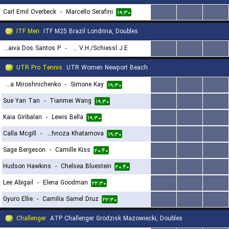
Carl Emil Overbeck
-
Marcello Serafini
...
...
...
۱۹:۳۰
ITF Men
ITF M25 Brazil Londrina, Doubles
Leite W./Andre Saraiva Dos Santos P.
-
Remondy Pagotto V.H./Schiessl J.E.
...
...
...
۱۹:۳۰
UTR Pro Tennis
UTR Women Newport Beach
Veronica Miroshnichenko
-
Simone Kay
...
...
...
۱۹:۳۰
Sue Yan Tan
-
Tianmei Wang
...
...
...
۱۹:۳۰
Kaia Giribalan
-
Lewis Bella
...
...
...
۱۹:۳۰
Calla Mcgill
-
Shakhnoza Khatamova
...
...
...
۱۹:۳۰
Sage Bergeson
-
Camille Kiss
...
...
...
۲۰:۴۰
Hudson Hawkins
-
Chelsea Bluestein
...
...
...
۲۰:۴۰
Lee Abigail
-
Elena Goodman
...
...
...
۲۲:۳۰
Gyuro Ellie
-
Camilia Samel Druz
...
...
...
۲۲:۳۰
Challenger
ATP Challenger Grodzisk Mazowiecki, Doubles