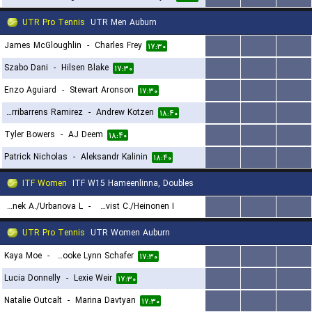
UTR Pro Tennis
UTR Men Auburn
James McGloughlin
-
Charles Frey
...
...
...
۱۷:۳۰
Szabo Dani
-
Hilsen Blake
...
...
...
۱۷:۳۰
Enzo Aguiard
-
Stewart Aronson
...
...
...
۱۷:۳۰
Iker Urribarrens Ramirez
-
Andrew Kotzen
...
...
...
۱۸:۴۰
Tyler Bowers
-
AJ Deem
...
...
...
۱۸:۴۰
Patrick Nicholas
-
Aleksandr Kalinin
...
...
...
۱۸:۴۰
ITF Women
ITF W15 Hameenlinna, Doubles
Hejtmanek A./Urbanova L.
-
Blomqvist C./Heinonen I.
...
...
...
۱۴:۳۰
UTR Pro Tennis
UTR Women Auburn
Kaya Moe
-
Brooke Lynn Schafer
...
...
...
۱۷:۳۰
Lucia Donnelly
-
Lexie Weir
...
...
...
۱۷:۳۰
Natalie Outcalt
-
Marina Davtyan
...
...
...
۱۷:۳۰