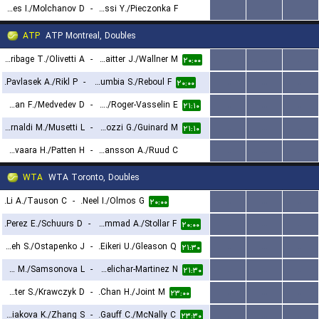
Cervantes I./Molchanov D.
-
Lalami Laaroussi Y./Pieczonka F.
...
...
...
۱۷:۳۰
ATP
ATP Montreal, Doubles
Arribage T./Olivetti A.
-
Schnaitter J./Wallner M.
...
...
...
۲۰:۰۰
Pavlasek A./Rikl P.
-
Doumbia S./Reboul F.
...
...
...
۲۰:۰۰
Marozsan F./Medvedev D.
-
Nys H./Roger-Vasselin E.
...
...
...
۲۱:۱۰
Arnaldi M./Musetti L.
-
Andreozzi G./Guinard M.
...
...
...
۲۱:۱۰
Heliovaara H./Patten H.
-
Goransson A./Ruud C.
...
...
...
۲۲:۲۰
WTA
WTA Toronto, Doubles
Li A./Tauson C.
-
Neel I./Olmos G.
...
...
...
۲۰:۰۰
Perez E./Schuurs D.
-
Muhammad A./Stollar F.
...
...
...
۲۰:۰۰
Hsieh S./Ostapenko J.
-
Eikeri U./Gleason Q.
...
...
...
۲۱:۳۰
Kato M./Samsonova L.
-
Errani S./Melichar-Martinez N.
...
...
...
۲۱:۳۰
Hunter S./Krawczyk D.
-
Chan H./Joint M.
...
...
...
۲۳:۰۰
Siniakova K./Zhang S.
-
Gauff C./McNally C.
...
...
...
۲۳:۳۰