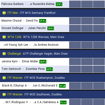
Palicova Barbora
-
Elena Ruxandra Bertea
...
...
...
۱۶:۳۰
ITF Men
ITF M15 Germany Frankfurt
Maxime Chazal
-
David Fix
...
...
...
۱۴:۳۰
Vincent Dullinger
-
Julien Penzlin
...
...
...
۱۶:۳۰
WTA 125k
WTA 125K Warsaw, Main Draw
Carol Young Suh Lee
-
Gabriela Andrea Knutson
...
...
...
۱۵:۳۰
Challenger
ATP Challenger Hagen, Main Draw
Jerome Kym
-
Elmer Moller
...
...
...
۱۵:۳۰
Tom Gentzsch
-
Zsombor Piros
...
...
...
۱۶:۴۰
ITF Women
ITF W35 Roehampton, Doubles
Black B./Okutoyi A.
-
Appleton E./McDonald E.
...
...
...
۱۶:۰۵
ITF Women
ITF W35 Southaven, Doubles
Navarro M.F./Rodriguez V.
-
Herea C.A./Sahdiieva A.
...
...
...
۲۰:۰۰