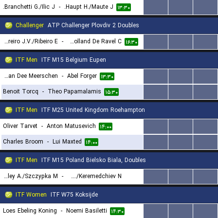
Branchetti G./Ilic J.
-
Haupt H./Maute J.
...
...
...
۱۳:۳۰
Challenger
ATP Challenger Plovdiv 2 Doubles
Couto Loureiro J.V./Ribeiro E.
-
Radovanovic T./Rolland De Ravel C.
...
...
...
۱۶:۳۰
ITF Men
ITF M15 Belgium Eupen
Martin Van Dee Meerschen
-
Abel Forger
...
...
...
۱۳:۳۰
Benoit Torcq
-
Theo Papamalamis
...
...
...
۱۵:۳۰
ITF Men
ITF M25 United Kingdom Roehampton
Oliver Tarvet
-
Anton Matusevich
...
...
...
۱۴:۰۰
Charles Broom
-
Lui Maxted
...
...
...
۱۴:۰۰
ITF Men
ITF M15 Poland Bielsko Biala, Doubles
Beckley A./Szczypka M.
-
Fondriest M./Keremedchiev N.
...
...
...
۱۴:۳۰
ITF Women
ITF W75 Koksijde
Loes Ebeling Koning
-
Noemi Basiletti
...
...
...
۱۴:۳۰