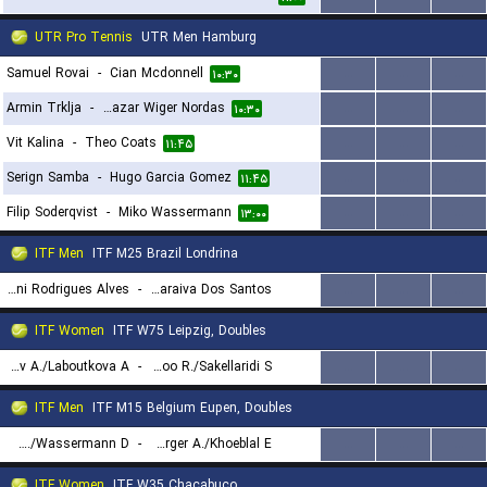
UTR Pro Tennis
UTR Men Hamburg
Samuel Rovai
-
Cian Mcdonnell
...
...
...
۱۰:۳۰
Armin Trklja
-
Baltazar Wiger Nordas
...
...
...
۱۰:۳۰
Vit Kalina
-
Theo Coats
...
...
...
۱۱:۴۵
Serign Samba
-
Hugo Garcia Gomez
...
...
...
۱۱:۴۵
Filip Soderqvist
-
Miko Wassermann
...
...
...
۱۳:۰۰
ITF Men
ITF M25 Brazil Londrina
Felipe Meligeni Rodrigues Alves
-
Paulo Andre Saraiva Dos Santos
...
...
...
۱۸:۳۰
ITF Women
ITF W75 Leipzig, Doubles
Kucmov A./Laboutkova A.
-
Mcadoo R./Sakellaridi S.
...
...
...
۱۷:۳۰
ITF Men
ITF M15 Belgium Eupen, Doubles
Geenen W./Wassermann D.
-
Forger A./Khoeblal E.
...
...
...
۱۷:۳۰
ITF Women
ITF W35 Chacabuco