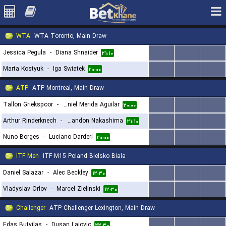
WTA
WTA Toronto, Main Draw
Jessica Pegula
-
Diana Shnaider
...
...
...
۲۱:۱۰
Marta Kostyuk
-
Iga Swiatek
...
...
...
۲۰:۰۰
ATP
ATP Montreal, Main Draw
Tallon Griekspoor
-
Daniel Merida Aguilar
...
...
...
۲۰:۰۰
Arthur Rinderknech
-
Brandon Nakashima
...
...
...
۲۱:۱۰
Nuno Borges
-
Luciano Darderi
...
...
...
۲۰:۰۰
ITF Men
ITF M15 Poland Bielsko Biala
Daniel Salazar
-
Alec Beckley
...
...
...
۱۲:۳۰
Vladyslav Orlov
-
Marcel Zielinski
...
...
...
۱۲:۳۰
Challenger
ATP Challenger Lexington, Main Draw
Edas Butvilas
-
Dusan Lajovic
...
...
...
۲۲:۳۰