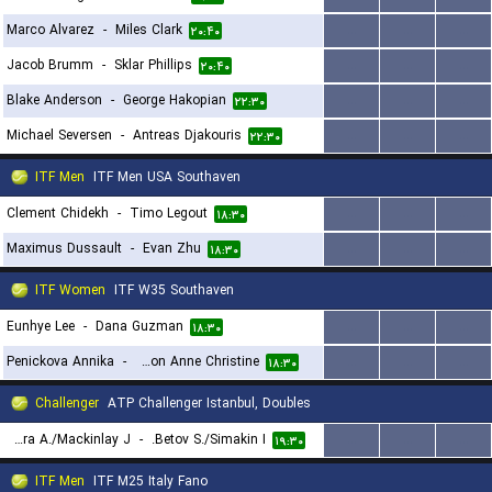
Marco Alvarez
-
Miles Clark
...
...
...
۲۰:۴۰
Jacob Brumm
-
Sklar Phillips
...
...
...
۲۰:۴۰
Blake Anderson
-
George Hakopian
...
...
...
۲۲:۳۰
Michael Seversen
-
Antreas Djakouris
...
...
...
۲۲:۳۰
ITF Men
ITF Men USA Southaven
Clement Chidekh
-
Timo Legout
...
...
...
۱۸:۳۰
Maximus Dussault
-
Evan Zhu
...
...
...
۱۸:۳۰
ITF Women
ITF W35 Southaven
Eunhye Lee
-
Dana Guzman
...
...
...
۱۸:۳۰
Penickova Annika
-
Lutkemeyer Obregon Anne Christine
...
...
...
۱۸:۳۰
Challenger
ATP Challenger Istanbul, Doubles
Azkara A./Mackinlay J.
-
Betov S./Simakin I.
...
...
...
۱۹:۳۰
ITF Men
ITF M25 Italy Fano