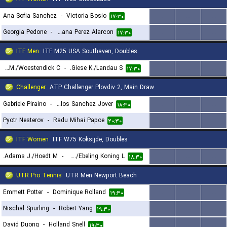
Ana Sofia Sanchez
-
Victoria Bosio
...
...
...
۱۷:۳۰
Georgia Pedone
-
Lucciana Perez Alarcon
...
...
...
۱۷:۳۰
ITF Men
ITF M25 USA Southaven, Doubles
Exsted M./Woestendick C.
-
Giese K./Landau S.
...
...
...
۱۷:۳۰
Challenger
ATP Challenger Plovdiv 2, Main Draw
Gabriele Piraino
-
Carlos Sanchez Jover
...
...
...
۱۸:۳۰
Pyotr Nesterov
-
Radu Mihai Papoe
...
...
...
۲۰:۳۰
ITF Women
ITF W75 Koksijde, Doubles
Adams J./Hoedt M.
-
Coppez K./Ebeling Koning L.
...
...
...
۱۸:۳۰
UTR Pro Tennis
UTR Men Newport Beach
Emmett Potter
-
Dominique Rolland
...
...
...
۱۹:۳۰
Nischal Spurling
-
Robert Yang
...
...
...
۱۹:۳۰
David Duong
-
Holland Snell
...
...
...
۱۹:۳۰