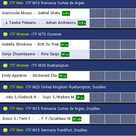
ITF Men
ITF M15 Romania Curtea de Arges
Giannicola Misasi
-
Gabriel Ghetu
...
...
...
۱۱:۳۰
Rares Teodor Pieleanu
-
Stefan Adrian Andreescu
...
...
...
۱۱:۳۰
ITF Women
ITF W75 Ourense
Isabella Shinikova
-
Britt Du Pree
...
...
...
۱۲:۰۰
Sonja Zhiyenbayeva
-
Rina Saigo
...
...
...
۱۳:۰۰
ITF Women
ITF W35 Roehampton
Emily Appleton
-
Mcdonald Ella
...
...
...
۱۳:۰۰
ITF Men
ITF M25 United Kingdom Roehampton, Doubles
Dominko S./Godsick N.
-
Vujic S./Walters M.
...
...
...
۱۳:۰۰
ITF Men
ITF M15 Romania Curtea de Arges, Doubles
Bosio G./Tenti F.
-
Garbero F. F./Sciahbasi M.
...
...
...
۱۳:۰۵
ITF Men
ITF M15 Germany Frankfurt, Doubles