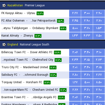
Kazakhstan
Premier League
FK Kaspyi Aktau
-
Ulytau
۲.۲۷
۳.۰۰
۲.۹۰
۱۸:۳۰
FC Altai Oskemen
-
FK Kyzylzhar Petropavlovsk
۲.۴۵
۲.۹۰
۲.۷۰
۱۵:۳۰
Zhetysu Taldykorgan
-
Ordabasy Shymkent
۵.۰۰
۳.۷۰
۱.۵۳
۱۶:۳۰
Kairat Almaty
-
Zhenys
۱.۳۳
۴.۳۳
۷.۵۰
۱۷:۳۰
England
National League South
Billericay Town FC
-
Dover Athletic FC
۲.۰۶
۳.۴۰
۳.۱۰
۱۷:۳۰
Hemel Hempstead Town FC
-
Chelmsford City
۲.۳۴
۳.۱۵
۲.۷۳
۱۷:۳۰
Truro City FC
-
Maidenhead United
۲.۰۱
۳.۴۰
۳.۱۵
۱۷:۳۰
Salisbury FC
-
Hampton & Richmond Borough
۲.۸۰
۳.۲۰
۲.۲۷
۱۷:۳۰
Torquay United
-
Horsham FC
۱.۲۷
۵.۰۰
۸.۵۰
۱۷:۳۰
Weston-super-Mare FC
-
Chesham United FC
۲.۲۶
۳.۲۰
۲.۹۰
۱۷:۳۰
Braintree Town FC
-
Tonbridge Angels FC
۲.۰۶
۳.۴۰
۳.۱۰
۱۷:۳۰
Dorking Wanderers
-
Dagenham & Redbridge
۲.۰۰
۳.۴۰
۳.۲۰