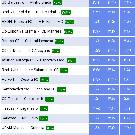
UD Barbastro
-
Atletic Lleida
۲.۰۳
۳.۳۰
۳.۲۰
۲۰:۳۰
Real Valladolid B
-
Real Madrid C
۲.۳۴
۳.۶۰
۲.۵۰
۲۰:۳۰
APOEL Nicosia FC
-
A.E. Kifisia F.C.
۱.۷۶
۳.۵۰
۳.۸۰
۲۰:۳۰
Fundacio Esportiva Grama
-
CE Manresa
۲.۹۰
۳.۲۰
۲.۱۶
۲۰:۳۰
Burgos CF
-
Cultural Leonesa
۱.۷۸
۳.۵۰
۳.۸۰
۲۰:۳۰
CD La Nucia
-
CD Alcoyano
۲.۵۹
۳.۳۰
۲.۳۶
۲۱:۰۰
Atletico Astorga CF
-
Deportivo Fabril
۳.۲۰
۳.۵۰
۲.۰۲
۲۱:۰۰
Real Avila
-
Unionistas de Salamanca CF
۴.۷۵
۳.۸۰
۱.۵۶
۲۱:۰۰
AC Forli
-
Cesena FC
۳.۷۰
۳.۳۰
۱.۸۲
۲۲:۰۰
Sambenedettese
-
Lanciano FC
۱.۶۷
۳.۵۰
۴.۵۰
۲۲:۰۰
CD Teruel
-
Castellon B
۱.۵۰
۳.۶۰
۵.۵۰
۲۲:۰۰
Illescas
-
Leganes B
۳.۰۵
۳.۱۰
۲.۲۲
۱۱:۳۰
Karlovac
-
NK Lucko
۱.۶۷
۳.۷۰
۴.۰۰
۱۱:۳۰
UCAM Murcia
-
Orihuela
۱.۸۸
۳.۲۰
۳.۷۰
۱۲:۰۰