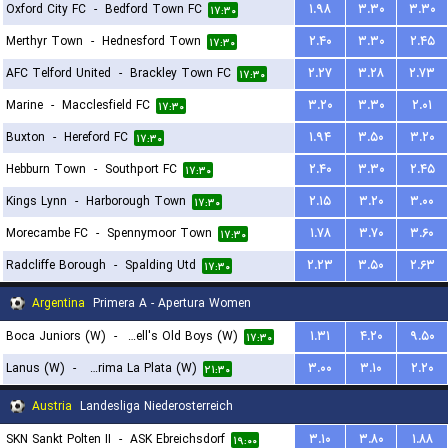
Oxford City FC
-
Bedford Town FC
۱.۹۸
۳.۳۰
۳.۳۰
۱۷:۳۰
Merthyr Town
-
Hednesford Town
۲.۴۰
۳.۳۰
۲.۴۵
۱۷:۳۰
AFC Telford United
-
Brackley Town FC
۲.۲۷
۳.۲۸
۲.۷۳
۱۷:۳۰
Marine
-
Macclesfield FC
۳.۲۰
۳.۳۰
۲.۰۱
۱۷:۳۰
Buxton
-
Hereford FC
۱.۹۴
۳.۵۰
۳.۲۰
۱۷:۳۰
Hebburn Town
-
Southport FC
۲.۴۰
۳.۳۰
۲.۴۵
۱۷:۳۰
Kings Lynn
-
Harborough Town
۲.۱۵
۳.۲۰
۳.۰۰
۱۷:۳۰
Morecambe FC
-
Spennymoor Town
۱.۷۸
۳.۷۰
۳.۶۰
۱۷:۳۰
Radcliffe Borough
-
Spalding Utd
۲.۲۳
۳.۵۰
۲.۶۳
۱۷:۳۰
Argentina
Primera A - Apertura Women
Boca Juniors (W)
-
Newell's Old Boys (W)
۱.۳۱
۴.۲۰
۹.۵۰
۱۷:۳۰
Lanus (W)
-
Gimnasia Y Esgrima La Plata (W)
۳.۰۰
۳.۱۰
۲.۲۰
۲۱:۳۰
Austria
Landesliga Niederosterreich
SKN Sankt Polten II
-
ASK Ebreichsdorf
۳.۱۰
۳.۸۰
۱.۸۸
۱۹:۰۰