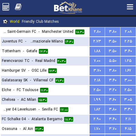
World
Friendly Club Matches
Paris Saint-Germain FC
-
Manchester United
۲.۸۰
۳.۸۰
۲.۰۸
۱۸:۳۰
Juventus FC
-
Internazionale Milano
۲.۷۳
۳.۵۰
۲.۲۵
۱۴:۳۰
Tottenham
-
Getafe
۱.۸۸
۳.۵۰
۳.۴۰
۱۷:۳۰
Ferencvarosi TC
-
Real Madrid
۷.۰۰
۵.۵۰
۱.۲۵
۲۰:۳۰
Hamburger SV
-
OSC Lille
۳.۷۰
۳.۸۰
۱.۶۷
۱۶:۳۰
Galatasaray SK
-
Villarreal CF
۲.۱۸
۳.۴۰
۳.۰۰
۲۱:۳۰
Elche
-
FC Toulouse
۲.۵۰
۳.۲۰
۲.۵۰
۱۱:۳۰
Chelsea
-
AC Milan
۱.۹۹
۳.۶۰
۳.۰۵
۱۵:۳۰
Bayer 04 Leverkusen
-
Sevilla FC
۱.۸۲
۳.۸۰
۳.۳۰
۱۷:۰۰
FC Schalke 04
-
Atalanta Bergamo
۲.۹۰
۳.۴۰
۲.۱۱
۱۸:۳۰
Osasuna
-
Al Ain
۱.۷۰
۳.۷۰
۴.۱۵
۲۱:۳۰