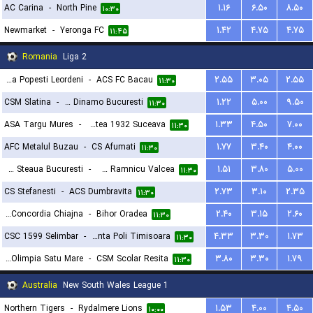
AC Carina
-
North Pine
۱.۱۶
۶.۵۰
۸.۵۰
۱۰:۳۰
Newmarket
-
Yeronga FC
۱.۴۲
۴.۷۵
۴.۷۵
۱۱:۴۵
Romania
Liga 2
Acs Gloria Popesti Leordeni
-
ACS FC Bacau
۲.۵۵
۳.۰۵
۲.۵۵
۱۱:۳۰
CSM Slatina
-
CS Dinamo Bucuresti
۱.۲۲
۵.۰۰
۹.۵۰
۱۱:۳۰
ASA Targu Mures
-
ACSM Cetatea 1932 Suceava
۱.۳۳
۴.۵۰
۷.۰۰
۱۱:۳۰
AFC Metalul Buzau
-
CS Afumati
۱.۷۷
۳.۴۰
۴.۰۰
۱۱:۳۰
CSA Steaua Bucuresti
-
SCM Ramnicu Valcea
۱.۵۱
۳.۸۰
۵.۰۰
۱۱:۳۰
CS Stefanesti
-
ACS Dumbravita
۲.۷۳
۳.۱۰
۲.۳۵
۱۱:۳۰
CS Concordia Chiajna
-
Bihor Oradea
۲.۴۰
۳.۱۵
۲.۶۰
۱۱:۳۰
CSC 1599 Selimbar
-
ACS Stinta Poli Timisoara
۴.۳۳
۳.۳۰
۱.۷۳
۱۱:۳۰
CSM Olimpia Satu Mare
-
CSM Scolar Resita
۳.۸۰
۳.۳۰
۱.۷۹
۱۱:۳۰
Australia
New South Wales League 1
Northern Tigers
-
Rydalmere Lions
۱.۵۳
۴.۰۰
۴.۵۰
۱۰:۰۰