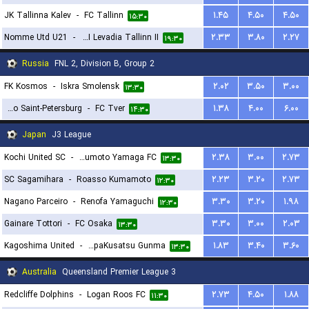
JK Tallinna Kalev
-
FC Tallinn
۱.۴۵
۴.۵۰
۴.۵۰
۱۵:۳۰
Nomme Utd U21
-
FCI Levadia Tallinn II
۲.۳۳
۳.۸۰
۲.۲۷
۱۹:۳۰
Russia
FNL 2, Division B, Group 2
FK Kosmos
-
Iskra Smolensk
۲.۰۲
۳.۵۰
۳.۰۰
۱۳:۳۰
Dinamo Saint-Petersburg
-
FC Tver
۱.۳۸
۴.۰۰
۶.۰۰
۱۴:۳۰
Japan
J3 League
Kochi United SC
-
Matsumoto Yamaga FC
۲.۳۸
۳.۰۰
۲.۷۳
۱۳:۳۰
SC Sagamihara
-
Roasso Kumamoto
۲.۲۳
۳.۲۰
۲.۷۳
۱۲:۳۰
Nagano Parceiro
-
Renofa Yamaguchi
۳.۳۰
۳.۲۰
۱.۹۸
۱۲:۳۰
Gainare Tottori
-
FC Osaka
۳.۳۰
۳.۰۰
۲.۰۳
۱۳:۳۰
Kagoshima United
-
ThespaKusatsu Gunma
۱.۸۳
۳.۴۰
۳.۶۰
۱۳:۳۰
Australia
Queensland Premier League 3
Redcliffe Dolphins
-
Logan Roos FC
۲.۷۳
۴.۵۰
۱.۸۸
۱۱:۳۰