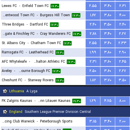
Lewes FC
-
Enfield Town FC
۲.۵۵
۳.۴۰
۲.۳۱
۱۷:۳۰
Brentwood Town FC
-
Burgess Hill Town
۱.۶۷
۳.۸۰
۴.۰۰
۱۷:۳۰
Three Bridges
-
Dartford FC
۲.۴۰
۳.۵۰
۲.۴۰
۱۷:۳۰
Wingate & Finchley FC
-
Cray Wanderers FC
۲.۶۸
۳.۴۰
۲.۲۷
۱۷:۳۰
St. Albans City
-
Chatham Town FC
۲.۵۵
۳.۴۰
۲.۳۳
۱۷:۳۰
Ramsgate FC
-
Leatherhead FC
۱.۹۹
۳.۸۰
۲.۹۰
۱۷:۳۰
AFC Whyteleafe
-
Carshalton Athletic FC
۲.۳۱
۳.۶۰
۲.۴۵
۱۷:۳۰
Aveley
-
Eastbourne Borough FC
۲.۵۰
۳.۶۰
۲.۲۷
۱۷:۳۰
Cheshunt FC
-
Stanway Rovers
۱.۸۲
۳.۷۰
۳.۵۰
۱۷:۳۰
Lithuania
A Lyga
FK Zalgiris Kaunas
-
FC Hegelmann Litauen Kaunas
۱.۲۹
۴.۷۵
۸.۰۰
۱۹:۳۰
England
Southern League Premier Division Central
Racing Club Warwick
-
Peterborough Sports
۳.۱۵
۳.۴۰
۲.۰۰