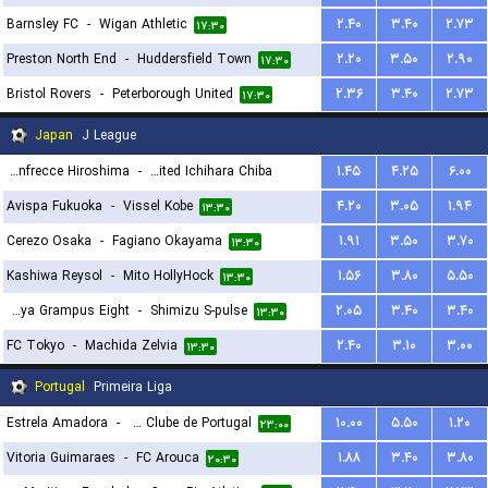
Barnsley FC
-
Wigan Athletic
۲.۴۰
۳.۴۰
۲.۷۳
۱۷:۳۰
Preston North End
-
Huddersfield Town
۲.۲۰
۳.۵۰
۲.۹۰
۱۷:۳۰
Bristol Rovers
-
Peterborough United
۲.۳۶
۳.۴۰
۲.۷۳
۱۷:۳۰
Japan
J League
Sanfrecce Hiroshima
-
Jef United Ichihara Chiba
۱.۴۵
۴.۲۵
۶.۰۰
Avispa Fukuoka
-
Vissel Kobe
۴.۲۰
۳.۰۵
۱.۹۴
۱۳:۴۵
۱۳:۳۰
Cerezo Osaka
-
Fagiano Okayama
۱.۹۱
۳.۵۰
۳.۷۰
۱۳:۳۰
Kashiwa Reysol
-
Mito HollyHock
۱.۵۶
۳.۸۰
۵.۵۰
۱۳:۳۰
Nagoya Grampus Eight
-
Shimizu S-pulse
۲.۰۵
۳.۴۰
۳.۴۰
۱۳:۳۰
FC Tokyo
-
Machida Zelvia
۲.۴۰
۳.۱۰
۳.۰۰
۱۳:۳۰
Portugal
Primeira Liga
Estrela Amadora
-
Sporting Clube de Portugal
۱۰.۰۰
۵.۵۰
۱.۲۰
۲۳:۰۰
Vitoria Guimaraes
-
FC Arouca
۱.۸۸
۳.۴۰
۳.۸۰
۲۰:۳۰