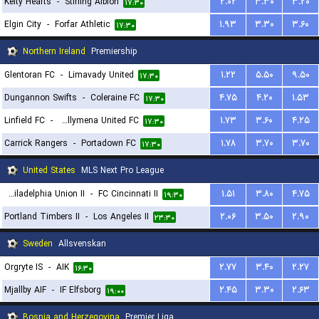
Kelty Hearts
-
Stirling Albion
۲.۰۲
۳.۳۰
۳.۲۰
۱۷:۳۰
Elgin City
-
Forfar Athletic
۱.۹۳
۳.۳۰
۳.۶۰
۱۷:۳۰
Northern Ireland
Premiership
Glentoran FC
-
Limavady United
۱.۲۲
۵.۵۰
۹.۵۰
۱۷:۳۰
Dungannon Swifts
-
Coleraine FC
۴.۷۵
۴.۲۰
۱.۵۳
۱۷:۳۰
Linfield FC
-
Ballymena United FC
۱.۷۳
۳.۶۰
۴.۲۵
۱۷:۳۰
Carrick Rangers
-
Portadown FC
۱.۷۸
۳.۷۰
۳.۷۰
۱۷:۳۰
United States
MLS Next Pro League
Philadelphia Union II
-
FC Cincinnati II
۱.۵۱
۳.۸۰
۴.۷۵
۱۹:۳۰
Portland Timbers II
-
Los Angeles II
۲.۰۶
۳.۵۰
۲.۹۰
۲۳:۳۰
Sweden
Allsvenskan
Orgryte IS
-
AIK
۲.۷۷
۳.۴۰
۲.۲۷
۱۶:۳۰
Mjallby AIF
-
IF Elfsborg
۲.۴۵
۳.۳۰
۲.۶۳
۱۹:۰۰
Bosnia and Herzegovina
Premier Liga