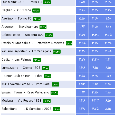
1. FSV Mainz 05
-
Paris FC
۱.۸۵
۳.۷۰
۳.۲۰
۱۸:۳۰
Cagliari
-
OGC Nice
۲.۸۰
۳.۲۰
۲.۳۰
۲۲:۰۰
Avellino
-
Torino FC
۵.۵۰
۳.۶۰
۱.۵۰
۲۲:۰۰
Alcorcon
-
Navalcarnero
۱.۴۲
۳.۸۰
۶.۰۰
۱۱:۳۰
Calcio Lecco
-
Atalanta U23
۲.۰۹
۳.۳۰
۳.۰۵
۱۲:۳۰
Excelsior Maassluis
-
Sparta Rotterdam Reserves
۲.۴۵
۳.۵۰
۲.۳۸
۱۶:۰۰
Yeclano Deportivo
-
FC Cartagena
۳.۲۰
۳.۲۰
۲.۰۵
۲۰:۳۰
Cadiz
-
Las Palmas
۲.۷۷
۳.۳۰
۲.۳۱
۲۳:۰۰
Lumezzane
-
Crema 1908
۱.۳۸
۴.۱۵
۶.۵۰
۱۲:۰۰
Real Union Club de Irun
-
Eibar
۴.۵۰
۳.۷۰
۱.۵۷
۱۳:۰۰
KSC Lokeren-Temse
-
Umm Salal
۱.۵۳
۴.۱۵
۴.۵۰
۱۶:۳۰
Ipswich Town
-
Rayo Vallecano
۲.۱۴
۳.۵۰
۲.۸۰
۱۷:۳۰
Modena
-
Vis Pesaro 1898
۱.۳۸
۴.۳۳
۶.۵۰
۱۸:۳۰
Salernitana
-
ASD Sambiase 2023
۱.۲۹
۴.۷۵
۸.۵۰
۱۹:۰۰