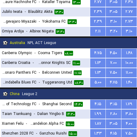
Vanraure Hachnohe FC
-
Kataller Toyama
۲.۷۷
۳.۰۵
۲.۳۸
۱۳:۰۰
Jubilo Iwata
-
Blaublitz Akita
۲.۳۹
۳.۰۵
۲.۷۷
۱۳:۳۰
Tegevajaro Miyazaki
-
Yokohama FC
۲.۳۹
۳.۱۰
۲.۷۳
۱۳:۳۰
Omiya Ardija
-
Albirex Niigata
۲.۱۱
۳.۲۰
۳.۱۰
۱۳:۳۰
Australia
NPL ACT League
Canberra Olympic
-
Cooma Tigers
۴.۷۵
۴.۵۰
۱.۴۸
۰۸:۰۰
Canberra Croatia
-
O'Connor Knights SC
۱.۱۳
۷.۰۰
۱۰.۰۰
۱۱:۰۰
Monaro Panthers FC
-
Belconnen United
۱.۱۳
۷.۵۰
۱۱.۰۰
۱۱:۱۵
Brindabella Blues FC
-
Tuggeranong Utd
۵.۰۰
۴.۷۵
۱.۴۰
۰۸:۳۰
China
League 2
Beijing Institute of Technology FC
-
Shanghai Second
۴.۱۵
۳.۱۵
۱.۷۹
۱۴:۳۰
Taian Tiankuang
-
Dalian Yingbo B
۱.۹۹
۲.۸۰
۳.۸۰
۱۴:۳۰
Xiamen Feilu
-
Guangzhou Dandelion Alpha FC
۱.۸۷
۳.۰۵
۴.۰۰
۱۵:۰۰
Shenzhen 2028 FC
-
Ganzhou Ruishi
۱.۳۳
۴.۱۵
۷.۵۰
۱۵:۰۰