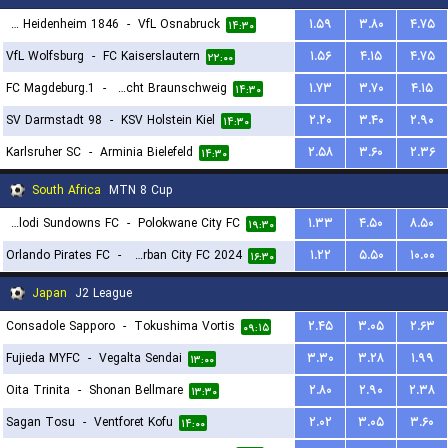
FC Heidenheim 1846
-
VfL Osnabruck
۱.۵۹
۳.۸۰
۴.۷۵
۱۴:۳۰
VfL Wolfsburg
-
FC Kaiserslautern
۱.۵۶
۴.۱۵
۴.۷۵
۲۲:۰۰
1.FC Magdeburg
-
TSV Eintracht Braunschweig
۱.۷۳
۳.۷۰
۴.۱۵
۱۴:۳۰
SV Darmstadt 98
-
KSV Holstein Kiel
۲.۲۰
۳.۴۰
۲.۹۰
۱۴:۳۰
Karlsruher SC
-
Arminia Bielefeld
۲.۵۸
۳.۶۰
۲.۳۶
۱۴:۳۰
South Africa
MTN 8 Cup
Mamelodi Sundowns FC
-
Polokwane City FC
۱.۳۳
۴.۵۰
۸.۵۰
۱۹:۳۰
Orlando Pirates FC
-
Durban City FC 2024
۱.۲۲
۵.۵۰
۱۰.۰۰
۱۶:۳۰
Japan
J2 League
Consadole Sapporo
-
Tokushima Vortis
۲.۴۵
۳.۰۵
۲.۶۳
۰۹:۱۵
Fujieda MYFC
-
Vegalta Sendai
۳.۳۰
۳.۲۸
۱.۹۹
۱۳:۰۰
Oita Trinita
-
Shonan Bellmare
۲.۸۰
۲.۹۰
۲.۳۸
۱۳:۳۰
Sagan Tosu
-
Ventforet Kofu
۲.۰۲
۳.۰۵
۳.۶۰
۱۴:۰۰