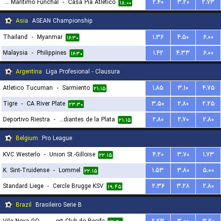
CS Maritimo Funchal
-
Casa Pia Atletico
۲.۴۰
۳.۲۰
۲.۷۳
۱۸:۰۰
Asia
ASEAN Championship
Thailand
-
Myanmar
۱.۳۶
۴.۵۰
۶.۰۰
۱۶:۳۰
Malaysia
-
Philippines
۱.۴۲
۴.۳۳
۶.۰۰
۱۶:۳۰
Argentina
Liga Profesional - Clausura
Atletico Tucuman
-
Sarmiento
۱.۸۵
۳.۱۰
۴.۷۵
۲۱:۱۵
Tigre
-
CA River Plate
۳.۵۰
۲.۸۰
۲.۲۵
۲۳:۳۰
Deportivo Riestra
-
Estudiantes de la Plata
۲.۸۰
۲.۷۰
۲.۸۰
۲۱:۱۵
Belgium
Pro League
KVC Westerlo
-
Union St.-Gilloise
۴.۲۰
۳.۷۰
۱.۷۳
۲۲:۱۵
K. Sint-Truidense
-
Lommel
۱.۵۳
۳.۸۰
۵.۰۰
۲۲:۱۵
Standard Liege
-
Cercle Brugge KSV
۲.۳۶
۳.۲۸
۲.۸۰
۱۹:۴۵
Brazil
Brasileiro Serie B