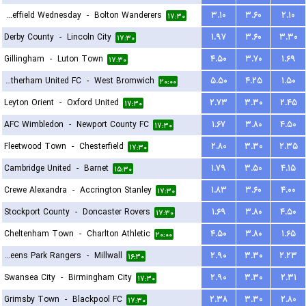
Sheffield Wednesday
-
Bolton Wanderers
۳.۱۰
۳.۶۰
۲.۱۰
۱۷:۳۰
Derby County
-
Lincoln City
۱.۹۷
۳.۶۰
۳.۳۰
۱۷:۳۰
Gillingham
-
Luton Town
۴.۵۰
۳.۷۰
۱.۶۹
۱۷:۳۰
Rotherham United FC
-
West Bromwich
۵.۵۰
۴.۲۵
۱.۵۰
۲۰:۰۰
Leyton Orient
-
Oxford United
۲.۷۳
۳.۳۰
۲.۴۵
۱۷:۳۰
AFC Wimbledon
-
Newport County FC
۱.۶۷
۳.۸۰
۴.۵۰
۱۷:۳۰
Fleetwood Town
-
Chesterfield
۲.۸۰
۳.۳۰
۲.۳۵
۱۷:۳۰
Cambridge United
-
Barnet
۱.۷۹
۳.۵۰
۴.۱۵
۱۵:۳۰
Crewe Alexandra
-
Accrington Stanley
۱.۸۳
۳.۶۰
۴.۰۰
۱۷:۳۰
Stockport County
-
Doncaster Rovers
۱.۶۹
۳.۸۰
۴.۵۰
۱۷:۳۰
Cheltenham Town
-
Charlton Athletic
۴.۵۰
۳.۸۰
۱.۶۵
۲۰:۰۰
Queens Park Rangers
-
Millwall
۲.۹۰
۳.۳۰
۲.۲۳
۱۶:۳۰
Swansea City
-
Birmingham City
۲.۹۰
۳.۳۰
۲.۳۱
۱۷:۳۰
Grimsby Town
-
Blackpool FC
۲.۳۸
۳.۳۰
۲.۸۰
۱۷:۳۰