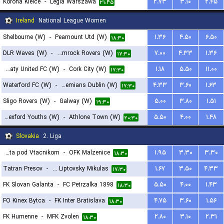
Korona Kielce
-
Legia Warszawa
۲.۷۳
۳.۱۰
۲.۴۵
۲۱:۴۵
Ireland
National League Women
Shelbourne (W)
-
Peamount Utd (W)
۱.۳۶
۴.۵۰
۶.۵۰
۱۸:۳۰
DLR Waves (W)
-
Shamrock Rovers (W)
۷.۰۰
۴.۳۳
۱.۳۶
۱۷:۳۰
Treaty United FC (W)
-
Cork City (W)
۱.۱۸
۵.۵۰
۱۱.۰۰
۱۷:۳۰
Waterford FC (W)
-
Bohemians Dublin (W)
۴.۳۳
۳.۶۰
۱.۶۳
۱۷:۳۰
Sligo Rovers (W)
-
Galway (W)
۵.۰۰
۳.۸۰
۱.۵۱
۱۹:۳۰
Wexford Youths (W)
-
Athlone Town (W)
۵.۵۰
۴.۰۰
۱.۴۸
۲۰:۳۰
Slovakia
2. Liga
OFK Banik Lehota pod Vtacnikom
-
OFK Malzenice
۱.۹۵
۳.۳۰
۳.۳۰
۱۸:۳۰
Tatran Presov
-
Tatran Liptovsky Mikulas
۱.۶۷
۳.۵۰
۴.۳۳
۱۷:۳۰
FK Slovan Galanta
-
FC Petrzalka 1898
۵.۵۰
۴.۰۰
۱.۴۳
۱۸:۳۰
FO Kinex Bytca
-
FK Inter Bratislava
۴.۷۵
۳.۶۰
۱.۵۶
۱۸:۳۰
FK Humenne
-
MFK Zvolen
۲.۸۰
۳.۱۰
۲.۳۱
۱۸:۳۰