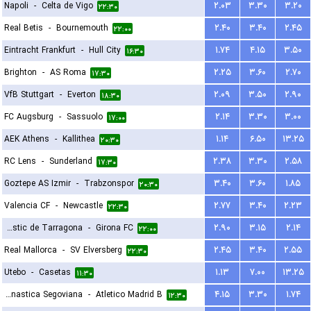
Napoli
-
Celta de Vigo
۲.۰۳
۳.۳۰
۳.۲۰
۲۲:۳۰
Real Betis
-
Bournemouth
۲.۴۰
۳.۴۰
۲.۴۵
۲۲:۰۰
Eintracht Frankfurt
-
Hull City
۱.۷۴
۴.۱۵
۳.۵۰
۱۶:۳۰
Brighton
-
AS Roma
۲.۲۵
۳.۶۰
۲.۷۰
۱۷:۳۰
VfB Stuttgart
-
Everton
۲.۰۹
۳.۵۰
۲.۹۰
۱۸:۳۰
FC Augsburg
-
Sassuolo
۲.۱۴
۳.۳۰
۳.۰۰
۱۷:۰۰
AEK Athens
-
Kallithea
۱.۱۴
۶.۵۰
۱۳.۲۵
۲۰:۳۰
RC Lens
-
Sunderland
۲.۳۸
۳.۳۰
۲.۵۸
۱۷:۳۰
Goztepe AS Izmir
-
Trabzonspor
۳.۴۰
۳.۶۰
۱.۸۵
۲۰:۳۰
Valencia CF
-
Newcastle
۲.۷۷
۳.۴۰
۲.۲۳
۲۲:۳۰
Gimnastic de Tarragona
-
Girona FC
۲.۹۰
۳.۱۵
۲.۱۴
۲۲:۰۰
Real Mallorca
-
SV Elversberg
۲.۴۵
۳.۴۰
۲.۵۵
۲۲:۳۰
Utebo
-
Casetas
۱.۱۳
۷.۰۰
۱۳.۲۵
۱۱:۳۰
Gimnastica Segoviana
-
Atletico Madrid B
۴.۱۵
۳.۳۰
۱.۷۴
۱۲:۳۰