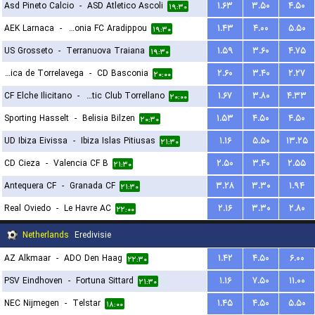
Asd Pineto Calcio
-
ASD Atletico Ascoli
۱.۶۳
۳.۵۰
۴.۵۰
۱۹:۳۰
AEK Larnaca
-
Omonia FC Aradippou
۱.۴۳
۴.۰۰
۵.۵۰
۱۹:۳۰
US Grosseto
-
Terranuova Traiana
۱.۵۹
۳.۶۰
۴.۷۵
۱۹:۳۰
Gimnastica de Torrelavega
-
CD Basconia
۲.۶۰
۳.۴۰
۲.۲۷
۲۰:۰۰
CF Elche Ilicitano
-
Athletic Club Torrellano
۱.۶۷
۳.۸۰
۴.۳۳
۲۰:۰۰
Sporting Hasselt
-
Belisia Bilzen
۱.۵۳
۴.۵۰
۴.۵۰
۲۰:۳۰
UD Ibiza Eivissa
-
Ibiza Islas Pitiusas
۱.۱۶
۵.۵۰
۱۳.۲۵
۲۱:۳۰
CD Cieza
-
Valencia CF B
۲.۵۰
۳.۴۰
۲.۵۵
۲۱:۳۰
Antequera CF
-
Granada CF
۳.۲۸
۳.۳۰
۱.۹۴
۲۱:۳۰
Real Oviedo
-
Le Havre AC
۲.۱۶
۳.۳۰
۲.۸۰
۲۲:۰۰
Netherlands
Eredivisie
AZ Alkmaar
-
ADO Den Haag
۱.۴۲
۴.۵۰
۶.۰۰
۲۲:۳۰
PSV Eindhoven
-
Fortuna Sittard
۱.۱۶
۷.۵۰
۱۱.۰۰
۲۱:۳۰
NEC Nijmegen
-
Telstar
۱.۴۵
۴.۵۰
۵.۵۰
۱۸:۰۰