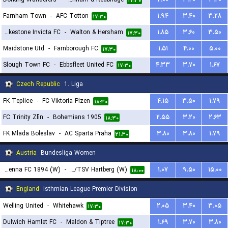
۱۷:۳۰
Farnham Town
-
AFC Totton
۱.۹۴
۳.۴۰
۳.۲۸
۱۷:۳۰
Folkestone Invicta FC
-
Walton & Hersham
۱.۸۵
۳.۶۰
۳.۵۰
۱۷:۳۰
Maidstone Utd
-
Farnborough FC
۱.۵۱
۴.۰۰
۵.۰۰
۱۷:۳۰
Slough Town FC
-
Ebbsfleet United FC
۴.۳۳
۳.۷۰
۱.۶۷
۱۷:۳۰
Czech Republic
1. Liga
FK Teplice
-
FC Viktoria Plzen
۴.۱۵
۳.۵۰
۱.۷۹
۱۸:۳۰
FC Trinity Zlín
-
Bohemians 1905
۲.۵۵
۳.۲۰
۲.۶۳
۱۸:۳۰
FK Mlada Boleslav
-
AC Sparta Praha
۳.۸۰
۳.۸۰
۱.۷۹
۲۱:۳۰
Austria
Bundesliga Women
First Vienna FC 1894 (W)
-
FC Sudburgenland/TSV Hartberg (W)
۱.۰۷
۹.۵۰
۱۵.۰۰
۱۸:۰۰
England
Isthmian League Premier Division
Welling United
-
Whitehawk
۲.۰۵
۳.۴۰
۳.۰۵
۱۷:۳۰
Dulwich Hamlet FC
-
Maldon & Tiptree
۱.۶۹
۳.۷۰
۳.۸۰
۱۷:۳۰