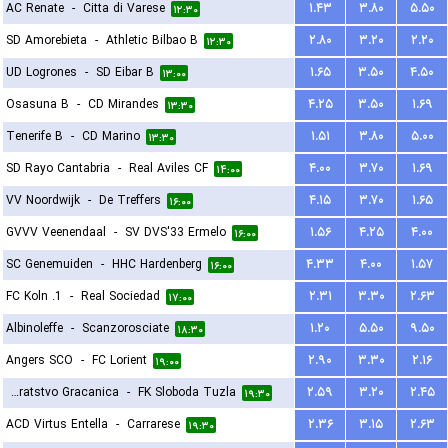
AC Renate
-
Citta di Varese
۱.۴۳
۳.۸۰
۵.۵۰
۱۲:۳۰
SD Amorebieta
-
Athletic Bilbao B
۲.۸۰
۳.۲۰
۲.۲۰
۱۲:۳۰
UD Logrones
-
SD Eibar B
۱.۶۵
۳.۵۰
۴.۵۰
۱۳:۰۰
Osasuna B
-
CD Mirandes
۴.۲۵
۳.۵۰
۱.۶۹
۱۳:۳۰
Tenerife B
-
CD Marino
۱.۵۱
۳.۸۰
۵.۰۰
۱۳:۳۰
SD Rayo Cantabria
-
Real Aviles CF
۴.۰۰
۳.۷۰
۱.۶۹
۱۴:۰۰
VV Noordwijk
-
De Treffers
۴.۱۵
۳.۷۰
۱.۶۵
۱۶:۰۰
GVVV Veenendaal
-
SV DVS'33 Ermelo
۱.۵۶
۴.۲۵
۴.۰۰
۱۶:۰۰
SC Genemuiden
-
HHC Hardenberg
۴.۳۳
۴.۰۰
۱.۵۷
۱۶:۰۰
1. FC Koln
-
Real Sociedad
۲.۳۱
۳.۳۰
۲.۶۳
۱۷:۰۰
Albinoleffe
-
Scanzorosciate
۱.۲۰
۵.۵۰
۹.۵۰
۱۸:۳۰
Angers SCO
-
FC Lorient
۲.۹۰
۳.۳۰
۲.۱۶
۱۹:۰۰
NK Bratstvo Gracanica
-
FK Sloboda Tuzla
۲.۵۹
۳.۲۰
۲.۴۵
۱۹:۳۰
ACD Virtus Entella
-
Carrarese
۲.۳۶
۳.۱۵
۲.۶۳
۱۹:۳۰