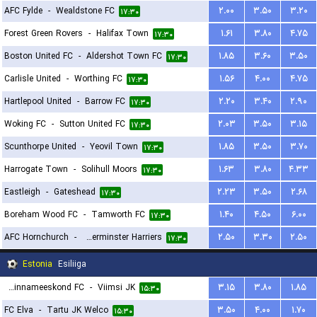
AFC Fylde
-
Wealdstone FC
۲.۰۰
۳.۵۰
۳.۲۰
۱۷:۳۰
Forest Green Rovers
-
Halifax Town
۱.۶۱
۳.۸۰
۴.۷۵
۱۷:۳۰
Boston United FC
-
Aldershot Town FC
۱.۸۵
۳.۶۰
۳.۵۰
۱۷:۳۰
Carlisle United
-
Worthing FC
۱.۵۶
۴.۰۰
۴.۷۵
۱۷:۳۰
Hartlepool United
-
Barrow FC
۲.۲۰
۳.۴۰
۲.۹۰
۱۷:۳۰
Woking FC
-
Sutton United FC
۲.۰۳
۳.۵۰
۳.۱۵
۱۷:۳۰
Scunthorpe United
-
Yeovil Town
۱.۸۵
۳.۵۰
۳.۷۰
۱۷:۳۰
Harrogate Town
-
Solihull Moors
۱.۶۳
۳.۸۰
۴.۳۳
۱۷:۳۰
Eastleigh
-
Gateshead
۲.۲۳
۳.۵۰
۲.۶۸
۱۷:۳۰
Boreham Wood FC
-
Tamworth FC
۱.۴۰
۴.۵۰
۶.۰۰
۱۷:۳۰
AFC Hornchurch
-
Kidderminster Harriers
۲.۵۰
۳.۳۰
۲.۵۰
۱۷:۳۰
Estonia
Esiliiga
Maardu Linnameeskond FC
-
Viimsi JK
۳.۱۵
۳.۸۰
۱.۸۵
۱۵:۳۰
FC Elva
-
Tartu JK Welco
۳.۵۰
۴.۰۰
۱.۷۰
۱۵:۳۰