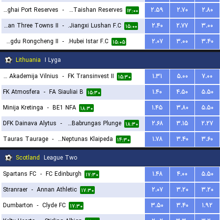
Shanghai Port Reserves
-
Shandong Taishan Reserves
۲.۵۹
۲.۷۰
۲.۸۰
۱۲:۰۰
Wuhan Three Towns II
-
Jiangxi Lushan F.C.
۲.۴۰
۲.۷۷
۳.۰۰
۱۵:۰۰
Chengdu Rongcheng II
-
Hubei Istar F.C.
۲.۰۷
۳.۰۰
۳.۴۰
۱۵:۰۵
Lithuania
I Lyga
Baltijos Futbolo Akademija Vilnius
-
FK Transinvest II
۱.۳۱
۵.۰۰
۷.۰۰
۱۵:۳۰
FK Atmosfera
-
FA Siauliai B
۱.۴۰
۴.۵۰
۵.۵۰
۱۵:۳۰
Minija Kretinga
-
BE1 NFA
۱.۴۵
۳.۸۰
۵.۵۰
۱۸:۳۰
DFK Dainava Alytus
-
FK Babrungas Plunge
۲.۶۸
۳.۱۵
۲.۲۷
۱۸:۳۰
Tauras Taurage
-
FK Neptunas Klaipeda
۱.۷۸
۳.۴۰
۳.۶۰
۱۴:۳۰
Scotland
League Two
Spartans FC
-
FC Edinburgh
۱.۴۸
۴.۰۰
۵.۵۰
۱۷:۳۰
Stranraer
-
Annan Athletic
۲.۰۷
۳.۲۰
۳.۲۰
۱۷:۳۰
Dumbarton
-
Clyde FC
۳.۵۰
۳.۴۰
۱.۹۲
۱۷:۳۰