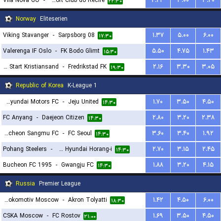
Vila Nova GO
-
Sport Club do Recife
۲.۲۳
۳.۰۰
۳.۲۰
۲۲:۳۰
Norway
Eliteserien
Viking Stavanger
-
Sarpsborg 08
۱.۳۷
۵.۰۰
۶.۰۰
۱۷:۳۰
Valerenga IF Oslo
-
FK Bodo Glimt
۵.۵۰
۴.۷۵
۱.۴۳
۱۵:۳۰
IK Start Kristiansand
-
Fredrikstad FK
۲.۱۶
۳.۳۰
۳.۰۵
۱۹:۳۰
Republic of Korea
K-League 1
Jeonbuk Hyundai Motors FC
-
Jeju United
۱.۷۰
۳.۵۰
۴.۵۰
۱۴:۳۰
FC Anyang
-
Daejeon Citizen
۲.۸۰
۳.۲۰
۲.۳۸
۱۴:۳۰
Gimcheon Sangmu FC
-
FC Seoul
۳.۶۰
۳.۴۰
۱.۹۲
۱۴:۳۰
Pohang Steelers
-
Ulsan Hyundai Horang-i
۲.۷۰
۳.۱۵
۲.۴۵
۱۴:۳۰
Bucheon FC 1995
-
Gwangju FC
۱.۸۸
۳.۲۰
۴.۱۵
۱۴:۳۰
Russia
Premier League
FK Lokomotiv Moscow
-
Akron Tolyatti
۱.۴۲
۴.۵۰
۶.۰۰
۱۸:۳۰
CSKA Moscow
-
FC Rostov
۱.۶۹
۳.۵۰
۴.۵۰
۲۱:۰۰