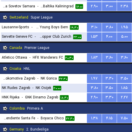
PFK Kryliya Sovetov Samara
-
FK Baltika Kaliningrad
۲.۹۰
۳.۰۰
۲.۳۸
۱۶:۰۰
Switzerland
Super League
Lausanne-Sports
-
BSC Young Boys Bern
۳.۱۰
۳.۸۰
۱.۹۵
۱۹:۳۰
Servette Geneve FC
-
Grasshopper Club Zurich
۱.۵۳
۴.۰۰
۵.۰۰
۲۲:۰۰
Canada
Premier League
Atletico Ottawa
-
HFX Wanderers FC
۱.۸۳
۳.۶۰
۳.۶۰
۲۰:۳۰
Croatia
HNL
NK Lokomotiva Zagreb
-
NK Gorica
۱.۹۷
۳.۳۰
۳.۵۰
۲۲:۳۰
NK Rudes Zagreb
-
NK Osijek
۳.۸۰
۳.۵۰
۱.۸۵
۲۰:۰۰
HNK Rijeka
-
GNK Dinamo Zagreb
۲.۹۰
۳.۳۰
۲.۲۷
۱۸:۳۰
Colombia
Primera A
Independiente Santa Fe
-
Boyaca Chico
۱.۳۸
۴.۱۵
۷.۵۰
۲۲:۳۰
Germany
2. Bundesliga