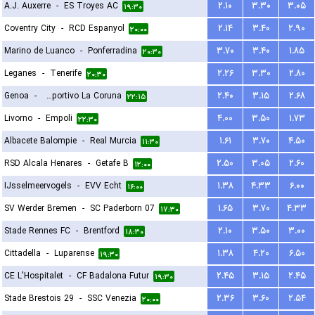
A.J. Auxerre
-
ES Troyes AC
۲.۱۰
۳.۳۰
۳.۰۵
۱۹:۳۰
Coventry City
-
RCD Espanyol
۲.۱۴
۳.۴۰
۲.۹۰
۲۰:۰۰
Marino de Luanco
-
Ponferradina
۳.۷۰
۳.۴۰
۱.۸۵
۲۰:۳۰
Leganes
-
Tenerife
۲.۲۶
۳.۳۰
۲.۸۰
۲۰:۳۰
Genoa
-
Deportivo La Coruna
۲.۴۰
۳.۱۵
۲.۶۸
۲۲:۱۵
Livorno
-
Empoli
۴.۰۰
۳.۵۰
۱.۷۳
۲۲:۳۰
Albacete Balompie
-
Real Murcia
۱.۶۱
۳.۷۰
۴.۵۰
۱۱:۳۰
RSD Alcala Henares
-
Getafe B
۲.۵۰
۳.۰۵
۲.۶۰
۱۲:۰۰
IJsselmeervogels
-
EVV Echt
۱.۳۸
۴.۳۳
۶.۰۰
۱۶:۰۰
SV Werder Bremen
-
SC Paderborn 07
۱.۶۵
۳.۷۰
۴.۳۳
۱۷:۳۰
Stade Rennes FC
-
Brentford
۲.۱۰
۳.۵۰
۳.۰۰
۱۸:۳۰
Cittadella
-
Luparense
۱.۳۸
۴.۲۰
۶.۵۰
۱۹:۳۰
CE L'Hospitalet
-
CF Badalona Futur
۲.۴۵
۳.۱۵
۲.۴۵
۱۹:۳۰
Stade Brestois 29
-
SSC Venezia
۲.۳۶
۳.۶۰
۲.۵۴
۲۰:۰۰