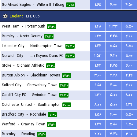
Go Ahead Eagles
-
Willem II Tilburg
۱.۶۵
۴.۰۰
۴.۵۰
۲۰:۱۵
England
EFL Cup
West Ham
-
Portsmouth
۱.۴۸
۴.۳۳
۵.۵۰
۱۷:۳۰
Burnley
-
Notts County
۱.۴۵
۴.۲۵
۶.۰۰
۱۷:۳۰
Leicester City
-
Northampton Town
۱.۲۲
۵.۵۰
۹.۵۰
۱۷:۳۰
Norwich City
-
Milton Keynes Dons FC
۱.۵۳
۴.۲۰
۵.۰۰
۱۷:۳۰
Stoke
-
Oldham Athletic
۱.۴۲
۴.۷۵
۶.۰۰
۱۷:۳۰
Burton Albion
-
Blackburn Rovers
۳.۰۰
۳.۲۸
۲.۲۶
۱۷:۳۰
Salford City
-
Shrewsbury Town
۱.۵۱
۴.۰۰
۶.۰۰
۱۷:۳۰
Cardiff City FC
-
Swindon Town
۱.۳۲
۵.۰۰
۸.۰۰
۱۷:۳۰
Colchester United
-
Southampton
۸.۰۰
۵.۰۰
۱.۳۱
۲۰:۰۰
Bradford City
-
Rochdale
۱.۵۶
۴.۰۰
۵.۵۰
۱۷:۳۰
Watford
-
Crawley Town
۱.۲۷
۵.۵۰
۹.۵۰
۱۷:۳۰
Bromley
-
Reading
۲.۲۰
۳.۳۰
۳.۱۰
۱۷:۳۰