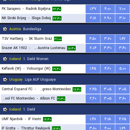
FK Sarajevo
-
Radnik Bijeljina
۱.۳۷
۴.۰۰
۷.۰۰
۲۲:۳۰
NK Siroki Brijeg
-
Sloga Doboj
۲.۱۸
۲.۹۰
۳.۱۰
۲۲:۳۰
Austria
Bundesliga
TSV Hartberg
-
SK Sturm Graz
۴.۵۰
۳.۷۰
۱.۶۷
۲۱:۰۰
Grazer AK 1902
-
SC Austria Lustenau
۲.۰۴
۳.۳۰
۳.۴۰
۱۸:۳۰
Iceland
1. Deild Women
Keflavik (W)
-
Volsungur (W)
۱.۴۵
۴.۲۰
۵.۰۰
۱۹:۳۰
Uruguay
Liga AUF Uruguaya
Central Espanol FC
-
CA Progreso Montevideo
۲.۴۵
۳.۰۵
۳.۰۵
۱۷:۳۰
Liverpool FC Montevideo
-
Albion FC
۲.۲۰
۳.۰۵
۳.۶۰
۲۱:۳۰
Iceland
1. Deild
UMF Njardvik
-
IF Vestri
۱.۴۸
۴.۱۵
۴.۷۵
۱۷:۳۰
IF Grotta
-
Throttur Reykjavik
۳.۸۰
۴.۰۰
۱.۶۹
۱۷:۳۰