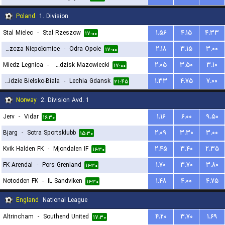
Poland
1. Division
Stal Mielec
-
Stal Rzeszow
۱.۵۶
۴.۱۵
۴.۳۳
۱۷:۰۰
Puszcza Niepołomice
-
Odra Opole
۲.۱۸
۳.۱۵
۳.۰۰
۱۷:۰۰
Miedz Legnica
-
Pogon Grodzisk Mazowiecki
۲.۰۵
۳.۵۰
۳.۱۰
۱۷:۰۰
Podbeskidzie Bielsko-Biala
-
Lechia Gdansk
۱.۳۳
۴.۷۵
۷.۰۰
۲۱:۴۵
Norway
2. Division Avd. 1
Jerv
-
Vidar
۱.۱۶
۶.۰۰
۹.۵۰
۱۶:۳۰
Bjarg
-
Sotra Sportsklubb
۲.۰۹
۳.۳۰
۳.۰۰
۱۵:۳۰
Kvik Halden FK
-
Mjondalen IF
۲.۴۵
۳.۴۰
۲.۳۵
۱۶:۳۰
FK Arendal
-
Pors Grenland
۱.۷۰
۳.۷۰
۳.۸۰
۱۶:۳۰
Notodden FK
-
IL Sandviken
۱.۴۸
۴.۰۰
۴.۷۵
۱۶:۳۰
England
National League
Altrincham
-
Southend United
۴.۲۰
۳.۷۰
۱.۶۹
۱۷:۳۰