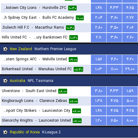
Bankstown City Lions
-
Hurstville ZFC
۱.۴۸
۴.۳۳
۴.۷۵
۱۰:۳۰
Hakoah Sydney City East
-
Bulls FC Academy
۲.۰۴
۳.۶۰
۲.۷۷
۱۰:۰۰
Dulwich Hill F.C.
-
Macarthur Rams
۲.۸۰
۳.۵۰
۲.۰۶
۱۰:۳۰
Hills United FC
-
Canterbury Bankstown FC
۲.۱۱
۳.۶۰
۲.۷۰
۱۰:۳۰
New Zealand
Northern Premier League
Western Springs AFC
-
Melville United
۱.۵۶
۴.۲۰
۴.۲۰
۰۹:۰۰
Birkenhead United
-
Manukau United FC
۱.۰۳
۱۱.۰۰
۲۹.۰۰
۰۸:۳۰
Australia
NPL Tasmania
Ulverstone
-
South East United
۳.۸۰
۴.۳۳
۱.۵۹
۰۸:۰۰
Kingborough Lions
-
Clarence Zebras
۱.۳۸
۴.۷۵
۵.۰۰
۰۸:۰۰
Devonport City Strikers
-
Launceston City
۱.۴۸
۴.۷۵
۴.۲۵
۰۸:۰۰
Glenorchy Knights
-
Launceston United
۱.۲۰
۶.۵۰
۸.۰۰
۰۸:۰۰
Republic of Korea
K-League 2