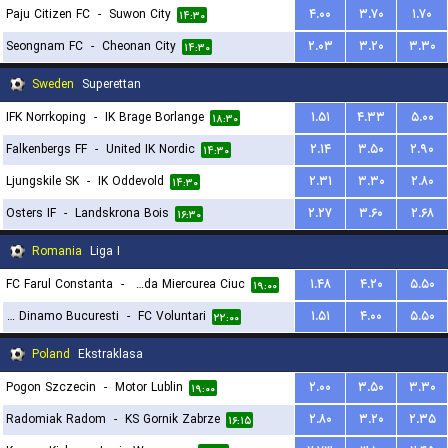
Paju Citizen FC
-
Suwon City
۴.۰۰
۳.۷۰
۱.۷۰
۱۴:۳۰
Seongnam FC
-
Cheonan City
۲.۰۳
۳.۲۰
۳.۳۰
۱۴:۳۰
Sweden
Superettan
IFK Norrkoping
-
IK Brage Borlange
۱.۵۱
۴.۳۳
۵.۰۰
۱۸:۳۰
Falkenbergs FF
-
United IK Nordic
۲.۱۴
۳.۵۰
۲.۹۰
۱۴:۳۰
Ljungskile SK
-
IK Oddevold
۲.۳۱
۳.۳۰
۲.۸۰
۱۴:۳۰
Osters IF
-
Landskrona Bois
۲.۲۷
۳.۶۰
۲.۶۸
۱۶:۳۰
Romania
Liga I
FC Farul Constanta
-
FC Csikszereda Miercurea Ciuc
۱.۴۸
۴.۲۰
۵.۵۰
۱۹:۰۰
FC Dinamo Bucuresti
-
FC Voluntari
۱.۵۱
۴.۰۰
۵.۵۰
۲۲:۰۰
Poland
Ekstraklasa
Pogon Szczecin
-
Motor Lublin
۲.۰۰
۳.۵۰
۳.۳۰
۱۹:۰۰
Radomiak Radom
-
KS Gornik Zabrze
۲.۸۰
۳.۲۰
۲.۳۵
۱۶:۱۵